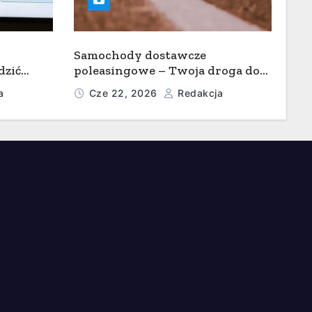
Samochody dostawcze
dzić
poleasingowe – Twoja droga do
 nie
sukcesu w dystrybucji
a
Cze 22, 2026
Redakcja