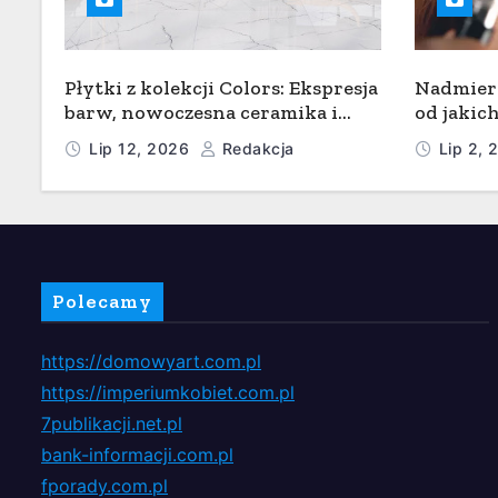
Płytki z kolekcji Colors: Ekspresja
Nadmier
barw, nowoczesna ceramika i
od jakich
wyrazisty styl w łazience, kuchni
pokazuje
Lip 12, 2026
Redakcja
Lip 2,
i salonie
włosa?
Polecamy
https://domowyart.com.pl
https://imperiumkobiet.com.pl
7publikacji.net.pl
bank-informacji.com.pl
fporady.com.pl