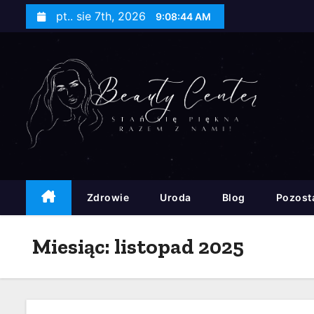
S
pt.. sie 7th, 2026
9:08:46 AM
k
i
p
t
o
c
o
n
t
Zdrowie
Uroda
Blog
Pozost
e
n
Miesiąc:
listopad 2025
t