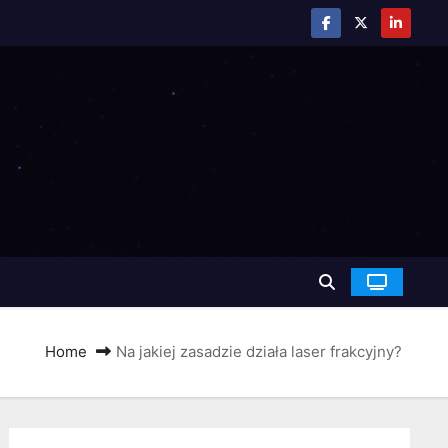
Home
Na jakiej zasadzie działa laser frakcyjny?