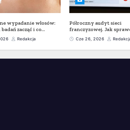
ne wypadanie włosów:
Półroczny audyt sieci
 badań zacząć i co
franczyzowej. Jak spraw
 analiza pierwiastkowa
standardy w 50 lokalach
 2026
Redakcja
Cze 26, 2026
Redakcj
ruszając się z centrali?