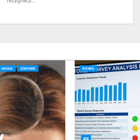
rezygnacji…
URODA
ZDROWIE
BIZNES