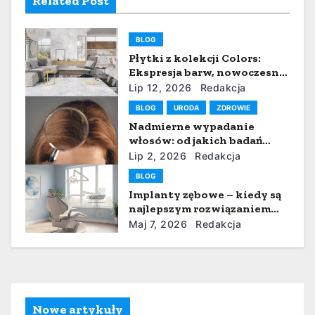
Related Post
g
BLOG
a
Płytki z kolekcji Colors:
Ekspresja barw, nowoczesna
c
ceramika i wyrazisty styl w
Lip 12, 2026
Redakcja
łazience, kuchni i salonie
j
BLOG
URODA
ZDROWIE
Nadmierne wypadanie
a
włosów: od jakich badań
zacząć i co pokazuje analiza
Lip 2, 2026
Redakcja
w
pierwiastkowa włosa?
BLOG
p
Implanty zębowe – kiedy są
najlepszym rozwiązaniem
i
brakujących zębów
Maj 7, 2026
Redakcja
s
u
Nowe artykuły