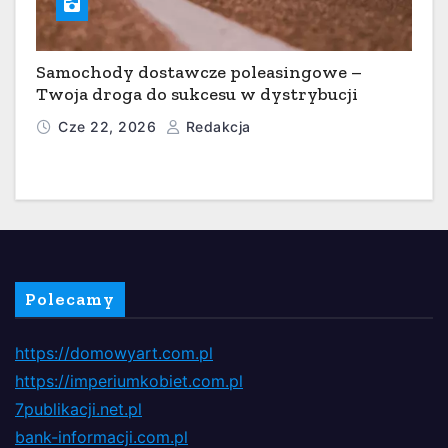
Samochody dostawcze poleasingowe –
Twoja droga do sukcesu w dystrybucji
Cze 22, 2026
Redakcja
Polecamy
https://domowyart.com.pl
https://imperiumkobiet.com.pl
7publikacji.net.pl
bank-informacji.com.pl