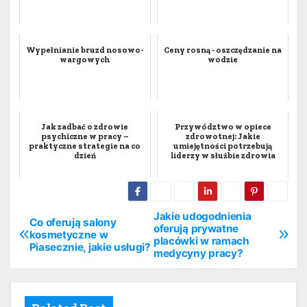
Wypełnianie bruzd nosowo-
Ceny rosną - oszczędzanie na
wargowych
wodzie
Jak zadbać o zdrowie
Przywództwo w opiece
psychiczne w pracy –
zdrowotnej: Jakie
praktyczne strategie na co
umiejętności potrzebują
dzień
liderzy w służbie zdrowia
Jakie udogodnienia
N
Co oferują salony
oferują prywatne
kosmetyczne w
placówki w ramach
a
Piasecznie, jakie usługi?
medycyny pracy?
w
i