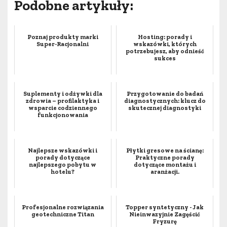
Podobne artykuły:
Poznaj produkty marki
Hosting: porady i
Super-Racjonalni
wskazówki, których
potrzebujesz, aby odnieść
sukces
Suplementy i odżywki dla
Przygotowanie do badań
zdrowia – profilaktyka i
diagnostycznych: klucz do
wsparcie codziennego
skutecznej diagnostyki
funkcjonowania
Najlepsze wskazówki i
Płytki gresowe na ścianę:
porady dotyczące
Praktyczne porady
najlepszego pobytu w
dotyczące montażu i
hotelu?
aranżacji.
Profesjonalne rozwiązania
Topper syntetyczny - Jak
geotechniczne Titan
Nieinwazyjnie Zagęścić
Fryzurę