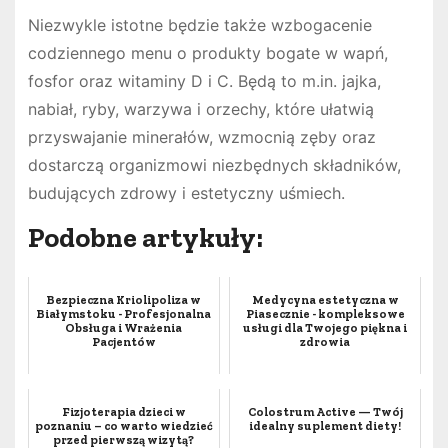
Niezwykle istotne będzie także wzbogacenie
codziennego menu o produkty bogate w wapń,
fosfor oraz witaminy D i C. Będą to m.in. jajka,
nabiał, ryby, warzywa i orzechy, które ułatwią
przyswajanie minerałów, wzmocnią zęby oraz
dostarczą organizmowi niezbędnych składników,
budujących zdrowy i estetyczny uśmiech.
Podobne artykuły:
Bezpieczna Kriolipoliza w
Medycyna estetyczna w
Białymstoku - Profesjonalna
Piasecznie - kompleksowe
Obsługa i Wrażenia
usługi dla Twojego piękna i
Pacjentów
zdrowia
Fizjoterapia dzieci w
Colostrum Active — Twój
poznaniu – co warto wiedzieć
idealny suplement diety!
przed pierwszą wizytą?