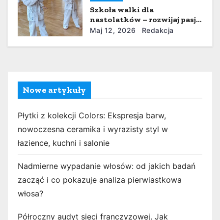
w
Szkoła walki dla
nastolatków – rozwijaj pasję
p
do karate blisko domu
Maj 12, 2026
Redakcja
i
s
u
Nowe artykuły
Płytki z kolekcji Colors: Ekspresja barw,
nowoczesna ceramika i wyrazisty styl w
łazience, kuchni i salonie
Nadmierne wypadanie włosów: od jakich badań
zacząć i co pokazuje analiza pierwiastkowa
włosa?
Półroczny audyt sieci franczyzowej. Jak