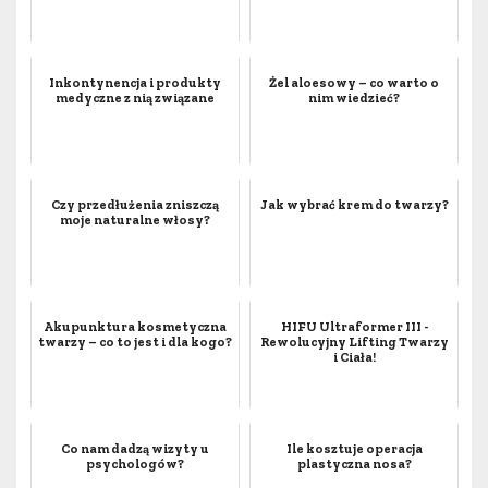
Inkontynencja i produkty
Żel aloesowy – co warto o
medyczne z nią związane
nim wiedzieć?
Czy przedłużenia zniszczą
Jak wybrać krem do twarzy?
moje naturalne włosy?
Akupunktura kosmetyczna
HIFU Ultraformer III -
twarzy – co to jest i dla kogo?
Rewolucyjny Lifting Twarzy
i Ciała!
Co nam dadzą wizyty u
Ile kosztuje operacja
psychologów?
plastyczna nosa?