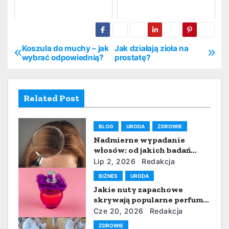
Koszula do muchy – jak
Jak działają zioła na
N
wybrać odpowiednią?
prostatę?
a
w
Related Post
i
BLOG
URODA
ZDROWIE
g
Nadmierne wypadanie
włosów: od jakich badań
a
zacząć i co pokazuje analiza
Lip 2, 2026
Redakcja
pierwiastkowa włosa?
c
BIZNES
URODA
Jakie nuty zapachowe
j
skrywają popularne perfumy
w kształcie buta od
Cze 20, 2026
Redakcja
a
projektantów?
ZDROWIE